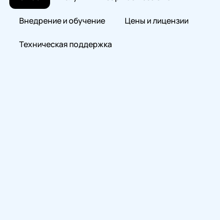
Внедрение и обучение
Цены и лицензии
Техническая поддержка