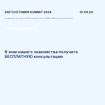
SAP CUSTOMER SUMMIT 2024
10.09.24
10 октября 2024 года команда ALTITUDE организовала SAP CUSTOMER SUMMIT 2024 для своих клиентов.
Читать новость
В знак нашего знакомства получите
БЕСПЛАТНУЮ консультацию