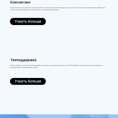
Консалтинг
Наши эксперты-консультанты предоставляют стратегические рекомендации и руководство, помогая вам максимально эффективно
использовать ERP-решения и обеспечивать трансформацию бизнеса.
Узнать больше
Техподдержка
Наша команда поддержки обеспечивает постоянную и надежную помощь для ERP-решений, помогая вам решать проблемы и
поддерживать бесперебойную работу.
Узнать больше