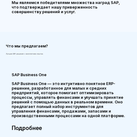
Мы являемся победителями множества наград SAP,
что подтверждает нашу приверженность
совершенству решений и услуг.
Что мы предлагаем?
Лучшие ERP-решения с многолетним опытом.
SAP Business One
SAP Business One — это интуитивно понятное ERP-
решение, разработанное для малых и средних
предприятий, которое помогает оптимизировать
процессы, управлять финансами и улучшать принятие
решений с помощью данных в реальном времени. Оно
предлагает полный набор инструментов для
управления финансами, продажами, запасами и
производственными процессами на одной платформе.
Подробнее