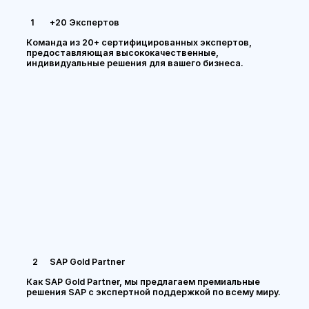
1
+20 Экспертов
Команда из 20+ сертифицированных экспертов,
предоставляющая высококачественные,
индивидуальные решения для вашего бизнеса.
2
SAP Gold Partner
Как SAP Gold Partner, мы предлагаем премиальные
решения SAP с экспертной поддержкой по всему миру.