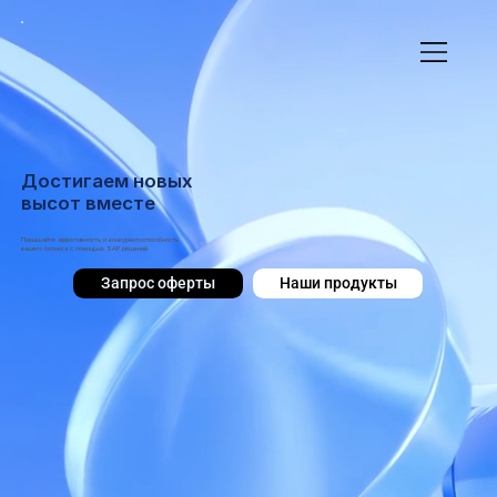
Достигаем новых
высот вместе
Повышайте эффективность и конкурентоспособность
вашего бизнеса с помощью SAP решений.
Запрос оферты
Наши продукты