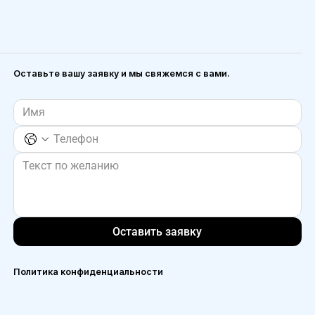
Оставьте вашу заявку и мы свяжемся с вами.
Оставить заявку
Политика конфиденциальности