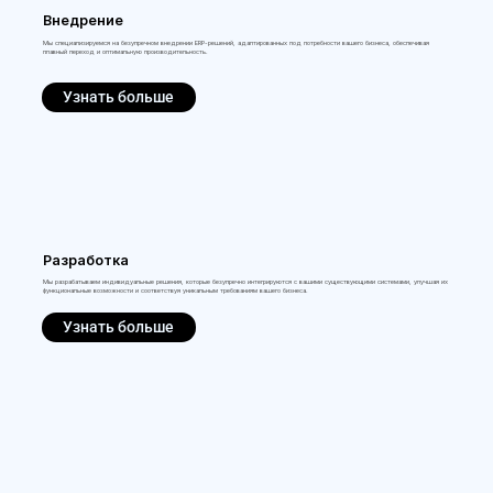
Внедрение
Мы специализируемся на безупречном внедрении ERP-решений, адаптированных под потребности вашего бизнеса, обеспечивая
плавный переход и оптимальную производительность.
Узнать больше
Разработка
Мы разрабатываем индивидуальные решения, которые безупречно интегрируются с вашими существующими системами, улучшая их
функциональные возможности и соответствуя уникальным требованиям вашего бизнеса.
Узнать больше