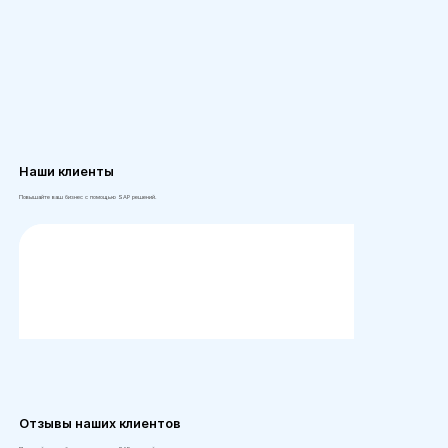
Наши клиенты
Повышайте ваш бизнес с помощью SAP решений.
Отзывы наших клиентов