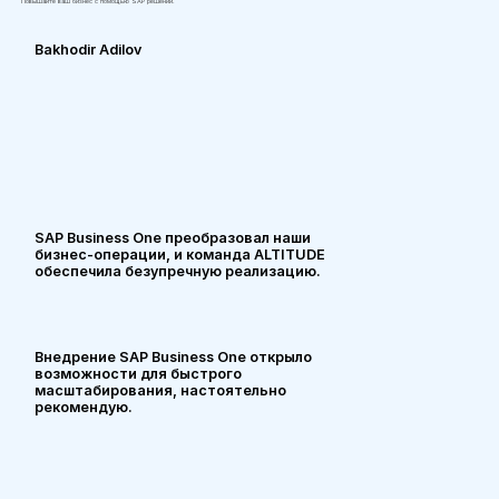
Повышайте ваш бизнес с помощью SAP решений.
Bakhodir Adilov
SAP Business One преобразовал наши
бизнес-операции, и команда ALTITUDE
обеспечила безупречную реализацию.
Внедрение SAP Business One открыло
возможности для быстрого
масштабирования, настоятельно
рекомендую.