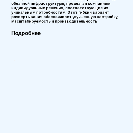
облачной инфраструктуры, предлагая компаниям
индивидуальные решения, соответствующие их
уникальным потребностям. Этот гибкий вариант
развертывания обеспечивает улучшенную настройку,
масштабируемость и производительность.
Подробнее